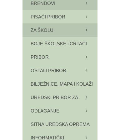
BRENDOVI
PISAĆI PRIBOR
ZA ŠKOLU
BOJE ŠKOLSKE i CRTAĆI
PRIBOR
OSTALI PRIBOR
BILJEŽNICE, MAPA I KOLAŽI
UREDSKI PRIBOR ZA
ODLAGANJE
SITNA UREDSKA OPREMA
INFORMATIČKI