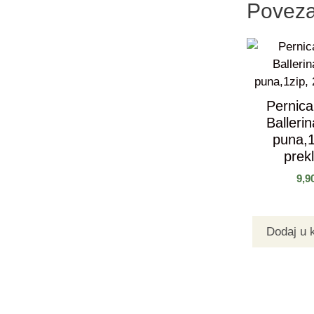
Poveza
Pernica
Ballerin
puna,1
prek
9,9
Dodaj u 