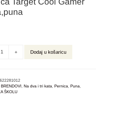
ica Target Cool Gamer
a,puna
+
Dodaj u košaricu
622281012
:
BRENDOVI
,
Na dva i tri kata
,
Pernica
,
Puna
,
ZA ŠKOLU