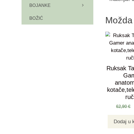
BOJANKE
Možda 
BOŽIĆ
Ruksak Ta
Ga
anatom
kotače,te
ru
62,90
€
Dodaj u 