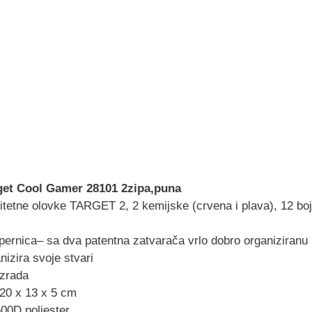
get Cool Gamer 28101 2zipa,puna
itetne olovke TARGET 2, 2 kemijske (crvena i plava), 12 bojic
pernica– sa dva patentna zatvarača vrlo dobro organiziranu p
nizira svoje stvari
izrada
 20 x 13 x 5 cm
600D poliester