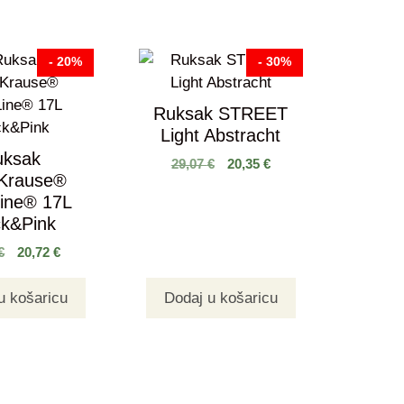
- 20%
- 30%
Ruksak STREET
Light Abstracht
uksak
29,07
€
20,35
€
hKrause®
ine® 17L
ck&Pink
€
20,72
€
u košaricu
Dodaj u košaricu