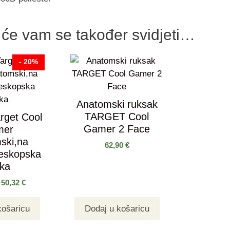
će vam se također svidjeti…
- 20%
Anatomski ruksak
TARGET Cool
rget Cool
Gamer 2 Face
mer
ski,na
62,90
€
leskopska
čka
50,32
€
košaricu
Dodaj u košaricu