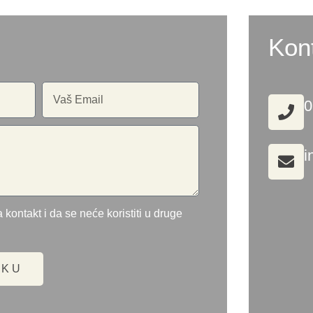
Kon
0
i
 kontakt i da se neće koristiti u druge
UKU