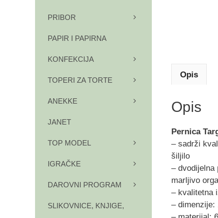
PRIBOR
PAPIR I PAPIRNA
KONFEKCIJA
Opis
TOPERI ZA TORTE
ANEKKE
Opis
JANET
Pernica Tar
TOP MODEL
– sadrži kval
šiljilo
IGRAČKE
– dvodijelna 
marljivo orga
DAROVNI PROGRAM
– kvalitetna 
– dimenzije:
SLIKOVNICE, KNJIGE,
– materijal: 