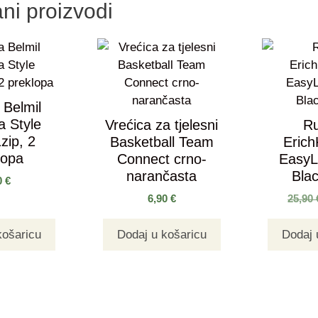
ni proizvodi
 Belmil
a Style
Vrećica za tjelesni
R
zip, 2
Basketball Team
Eric
lopa
Connect crno-
EasyL
narančasta
Bla
0
€
6,90
€
25,90
košaricu
Dodaj u košaricu
Dodaj 