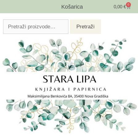
0
Košarica
0,00
€
Pretraži