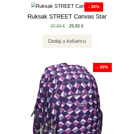
- 30%
Ruksak STREET Canvas Star
37,03
€
25,92
€
Dodaj u košaricu
- 30%