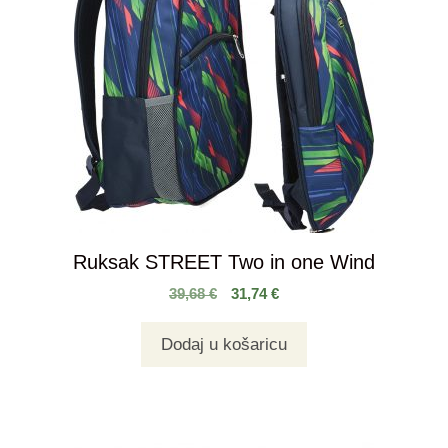
Ruksak STREET Two in one Wind
39,68
€
31,74
€
Dodaj u košaricu