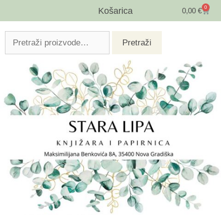
0
Košarica
0,00
€
Pretraži