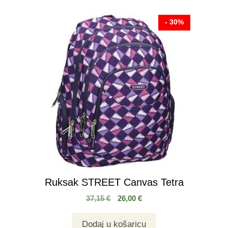
- 30%
Ruksak STREET Canvas Tetra
37,15
€
26,00
€
Dodaj u košaricu