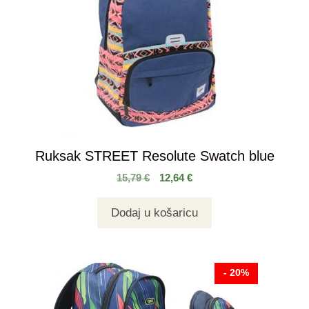
Ruksak STREET Resolute Swatch blue
15,79
€
12,64
€
Dodaj u košaricu
- 20%