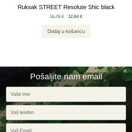
Ruksak STREET Resolute Shic black
15,79
€
12,64
€
Dodaj u košaricu
Pošaljite nam email