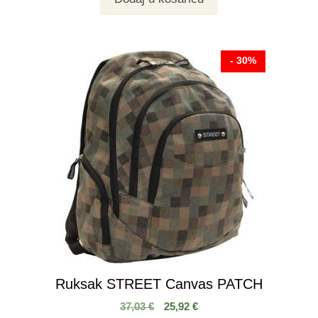
- 30%
Ruksak STREET Canvas PATCH
37,03
€
25,92
€