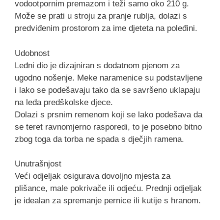
vodootpornim premazom i teži samo oko 210 g.
Može se prati u stroju za pranje rublja, dolazi s
predviđenim prostorom za ime djeteta na poleđini.
Udobnost
Leđni dio je dizajniran s dodatnom pjenom za
ugodno nošenje. Meke naramenice su podstavljene
i lako se podešavaju tako da se savršeno uklapaju
na leđa predškolske djece.
Dolazi s prsnim remenom koji se lako podešava da
se teret ravnomjerno rasporedi, to je posebno bitno
zbog toga da torba ne spada s dječjih ramena.
Unutrašnjost
Veći odjeljak osigurava dovoljno mjesta za
plišance, male pokrivače ili odjeću. Prednji odjeljak
je idealan za spremanje pernice ili kutije s hranom.