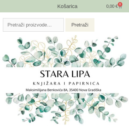
0
Košarica
0,00
€
Pretraži