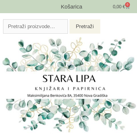
0
Košarica
0,00
€
Pretraži