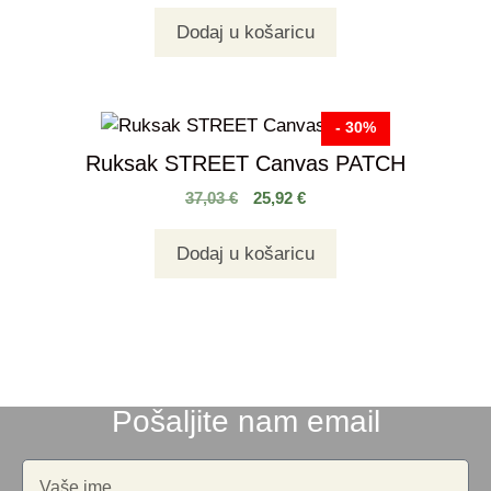
Dodaj u košaricu
- 30%
Ruksak STREET Canvas PATCH
37,03
€
25,92
€
Dodaj u košaricu
Pošaljite nam email