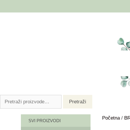
Pretraži
Početna
/
B
SVI PROIZVODI