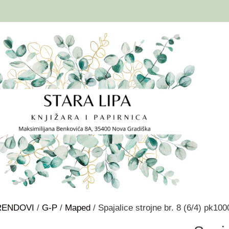
RENDOVI
/
G-P
/
Maped
/ Spajalice strojne br. 8 (6/4) pk10