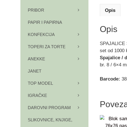
Opis
PRIBOR
PAPIR I PAPIRNA
Opis
KONFEKCIJA
SPAJALICE
TOPERI ZA TORTE
set od 1000
Spajalice / 
ANEKKE
br. 8 / 6×4 
JANET
Barcode:
38
TOP MODEL
IGRAČKE
Poveza
DAROVNI PROGRAM
SLIKOVNICE, KNJIGE,