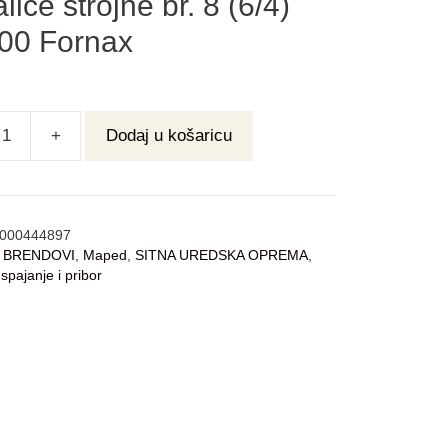
lice strojne br. 8 (6/4)
00 Fornax
+
Dodaj u košaricu
000444897
:
BRENDOVI
,
Maped
,
SITNA UREDSKA OPREMA
,
 spajanje i pribor