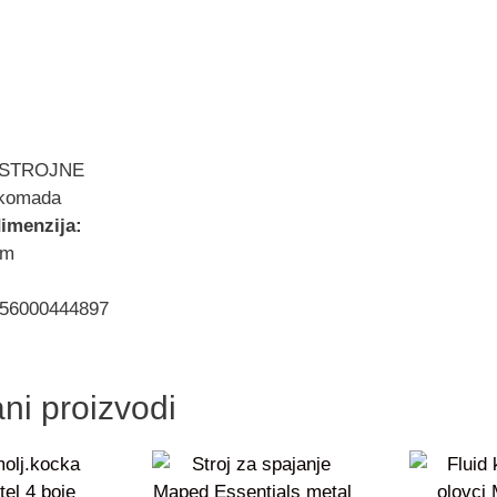
 STROJNE
 komada
dimenzija:
mm
56000444897
ni proizvodi