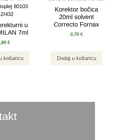
Korektor bočica
20ml solvent
Correcto Fornax
orekturni u
 MILAN 7ml
0,70
€
1,80
€
u košaricu
Dodaj u košaricu
takt