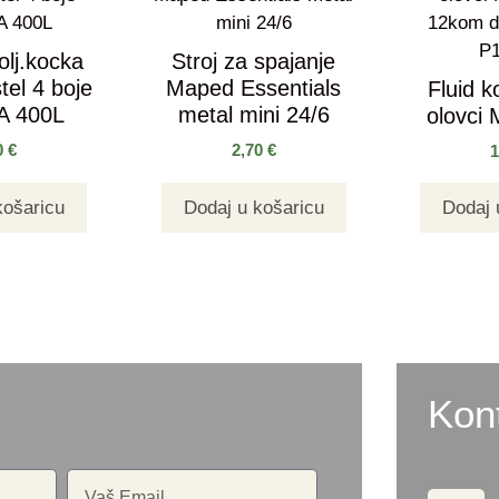
lj.kocka
Stroj za spajanje
el 4 boje
Maped Essentials
Fluid k
A 400L
metal mini 24/6
olovci
0
€
2,70
€
košaricu
Dodaj u košaricu
Dodaj 
Kon