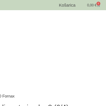
0
Košarica
0,00
€
00 Fornax