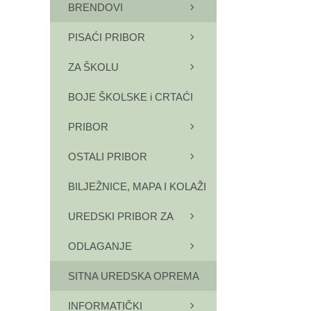
BRENDOVI
PISAĆI PRIBOR
ZA ŠKOLU
BOJE ŠKOLSKE i CRTAĆI
PRIBOR
OSTALI PRIBOR
BILJEŽNICE, MAPA I KOLAŽI
UREDSKI PRIBOR ZA
ODLAGANJE
SITNA UREDSKA OPREMA
INFORMATIČKI