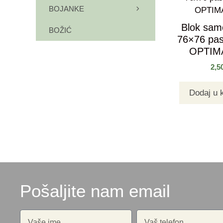
BOJANKE
Blok samo
BOŽIĆ
76×76 past
OPTIM
2,5
Dodaj u 
Pošaljite nam email