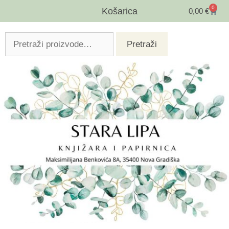
0
Košarica
0,00
€
Pretraži