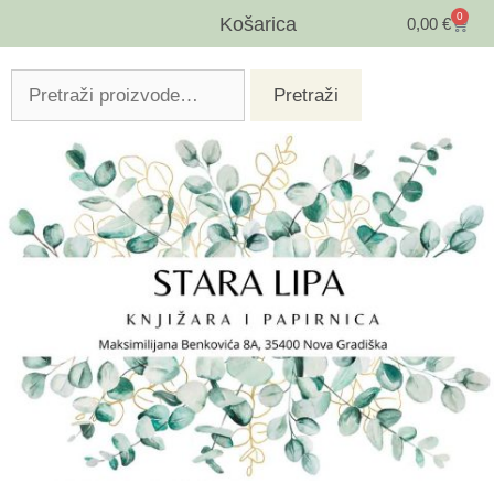
0
Košarica
0,00
€
Pretraži